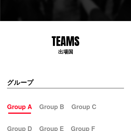
TEAMS
出場国
グループ
Group A
Group B
Group C
Group D
Group E
Group F